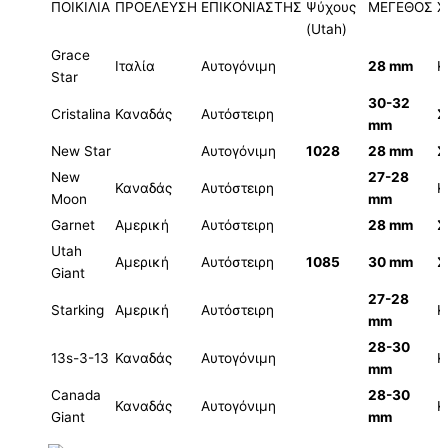
ΠΟΙΚΙΛΙΑ
ΠΡΟΕΛΕΥΣΗ
ΕΠΙΚΟΝΙΑΣΤΗΣ
Ψύχους
ΜΕΓΕΘΟΣ
Χ
(Utah)
Grace
Ιταλία
Αυτογόνιμη
28 mm
Κ
Star
30-32
Cristalina
Καναδάς
Αυτόστειρη
Σ
mm
New Star
Αυτογόνιμη
1028
28 mm
Σ
New
27-28
Καναδάς
Αυτόστειρη
Κ
Moon
mm
Garnet
Αμερική
Αυτόστειρη
28 mm
Σ
Utah
Αμερική
Αυτόστειρη
1085
30 mm
Σ
Giant
27-28
Starking
Αμερική
Αυτόστειρη
Κ
mm
28-30
13s-3-13
Καναδάς
Αυτογόνιμη
Κ
mm
Canada
28-30
Καναδάς
Αυτογόνιμη
Κ
Giant
mm