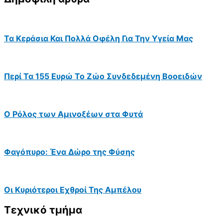
Τα Κεράσια Και Πολλά Οφέλη Για Την Υγεία Μας
Περί Τα 155 Ευρώ Το Ζώο Συνδεδεμένη Βοοειδών
Ο Ρόλος των Αμινοξέων στα Φυτά
Φαγόπυρο: Ένα Δώρο της Φύσης
Οι Κυριότεροι Εχθροί Της Αμπέλου
Τεχνικό τμήμα