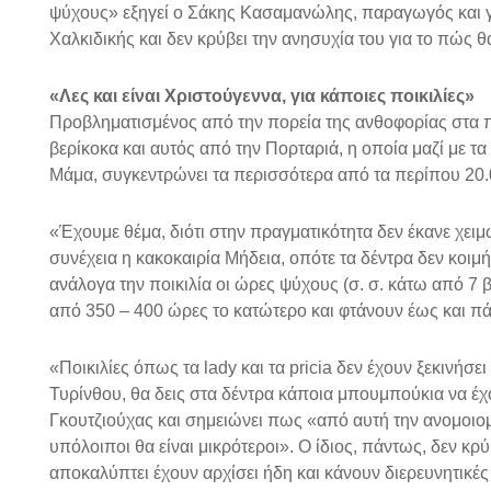
ψύχους» εξηγεί ο Σάκης Κασαμανώλης, παραγωγός και
Χαλκιδικής και δεν κρύβει την ανησυχία του για το πώς θα
«Λες και είναι Χριστούγεννα, για κάποιες ποικιλίες»
Προβληματισμένος από την πορεία της ανθοφορίας στα π
βερίκοκα και αυτός από την Πορταριά, η οποία μαζί με τ
Μάμα, συγκεντρώνει τα περισσότερα από τα περίπου 20.0
«Έχουμε θέμα, διότι στην πραγματικότητα δεν έκανε χειμ
συνέχεια η κακοκαιρία Μήδεια, οπότε τα δέντρα δεν κοι
ανάλογα την ποικιλία οι ώρες ψύχους (σ. σ. κάτω από 7 β
από 350 – 400 ώρες το κατώτερο και φτάνουν έως και π
«Ποικιλίες όπως τα lady και τα pricia δεν έχουν ξεκινήσε
Τυρίνθου, θα δεις στα δέντρα κάποια μπουμπούκια να έχο
Γκουτζιούχας και σημειώνει πως «από αυτή την ανομοιομ
υπόλοιποι θα είναι μικρότεροι». Ο ίδιος, πάντως, δεν κ
αποκαλύπτει έχουν αρχίσει ήδη και κάνουν διερευνητικές 