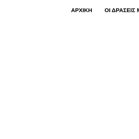
Skip
ΑΡΧΙΚΗ
ΟΙ ΔΡΑΣΕΙΣ
to
content
ΑΡΧΙΚΗ
Πεσμένες