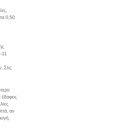
ίες,
τα 0,50
ης
 -11
. Στις
ότερο
ει έδαφος
λίες
πτά, αν
μογή.