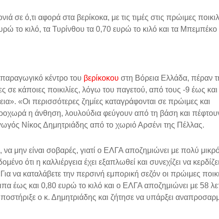
ιά σε ό,τι αφορά στα βερίκοκα, με τις τιμές στις πρώιμες ποικιλ
ώ το κιλό, τα Τυρίνθου τα 0,70 ευρώ το κιλό και τα Μπεμπέκο 
ο παραγωγικό κέντρο του
βερίκοκου
στη Βόρεια Ελλάδα, πέραν τ
ς σε κάποιες ποικιλίες, λόγω του παγετού, από τους -9 έως και
εια». «Οι περισσότερες ζημίες καταγράφονται σε πρώιμες και
προχωρά η άνθηση, λουλούδια φεύγουν από τη βάση και πέφτουν
γωγός Νίκος Δημητριάδης από το χωριό Αρσένι της Πέλλας.
ι, να μην είναι σοβαρές, γιατί ο ΕΛΓΑ αποζημιώνει με πολύ μικρ
ομένο ότι η καλλιέργεια έχει εξαπλωθεί και συνεχίζει να κερδίζ
«Για να καταλάβετε την περσινή εμπορική σεζόν οι πρώιμες ποικι
ιπα έως και 0,80 ευρώ το κιλό και ο ΕΛΓΑ αποζημιώνει με 58 λε
υποστήριξε ο κ. Δημητριάδης και ζήτησε να υπάρξει αναπροσαρ