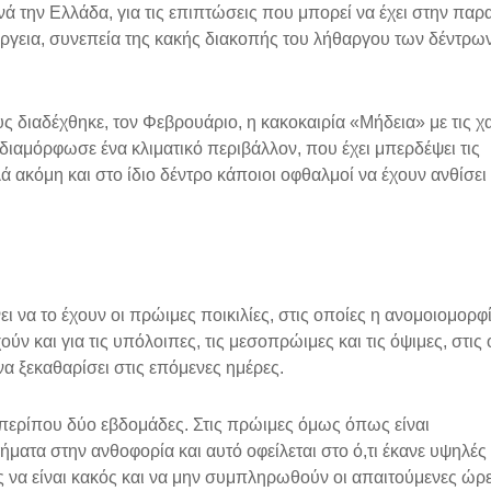
ά την Ελλάδα, για τις επιπτώσεις που μπορεί να έχει στην παρ
ργεια, συνεπεία της κακής διακοπής του λήθαργου των δέντρω
υς διαδέχθηκε, τον Φεβρουάριο, η κακοκαιρία «Μήδεια» με τις χ
, διαμόρφωσε ένα κλιματικό περιβάλλον, που έχει μπερδέψει τις
λά ακόμη και στο ίδιο δέντρο κάποιοι οφθαλμοί να έχουν ανθίσει 
να το έχουν οι πρώιμες ποικιλίες, στις οποίες η ανομοιομορφί
ν και για τις υπόλοιπες, τις μεσοπρώιμες και τις όψιμες, στις 
να ξεκαθαρίσει στις επόμενες ημέρες.
ό περίπου δύο εβδομάδες. Στις πρώιμες όμως όπως είναι
ματα στην ανθοφορία και αυτό οφείλεται στο ό,τι έκανε υψηλές
ς να είναι κακός και να μην συμπληρωθούν οι απαιτούμενες ώρ