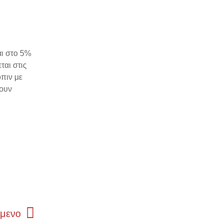
αι στο 5%
ται στις
όπιν με
χουν
Next
μενο