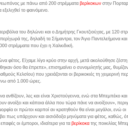
 γεωπόνος με πάνω από 200 στρέμματα
βερίκοκων
στην Πορταρ
 εξελιχθεί το φαινόμενο.
εριβόλια του δηλώνει και ο Δημήτρης Γκουτζιούχας, με 120 στ
α περίχωρά της, δηλαδή τα Σήμαντρα, τον Άγιο Παντελεήμονα και
00 στρέμματα που έχει η Χαλκιδική.
ώνα φέτος. Είχαμε λίγο κρύο στην αρχή, μετά ακολούθησε ζέστη
μήθηκαν όσο θα έπρεπε», επισημαίνει ο συνομιλητής μας, θυμίζ
αθμούς Κελσίου) που χρειάζονται οι βερικοκιές τη χειμερινή περ
άνω από 1.000 ώρες.
ι να ανθίζουν, λες και είναι Χριστούγεννα, ενώ στα Μπεμπέκο και
υν ανοίξει και κάποια άλλα που τώρα πάνε να ανοίξουν», περιγ
ορφία οι πρώτοι καρποί αν κρατηθούν θα είναι μεγάλοι, ενώ οι
ρύβει πως υπάρχουν και αισιόδοξα μηνύματα για φέτος, καθώς, 
επαφές οι έμποροι, ιδιαίτερα για τα
βερίκοκα
της ποικιλίας Μπε