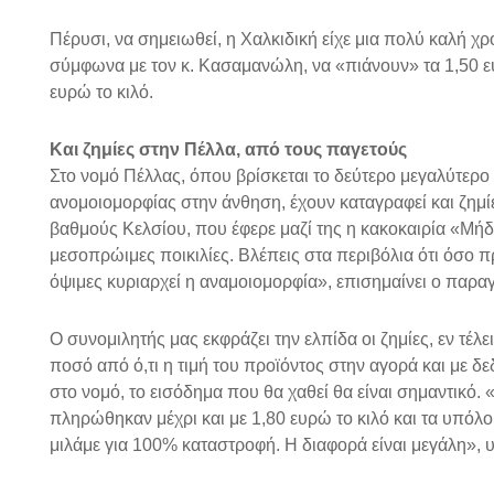
Πέρυσι, να σημειωθεί, η Χαλκιδική είχε μια πολύ καλή χρον
σύμφωνα με τον κ. Κασαμανώλη, να «πιάνουν» τα 1,50 ευρ
ευρώ το κιλό.
Και ζημίες στην Πέλλα, από τους παγετούς
Στο νομό Πέλλας, όπου βρίσκεται το δεύτερο μεγαλύτερ
ανομοιομορφίας στην άνθηση, έχουν καταγραφεί και ζημίε
βαθμούς Κελσίου, που έφερε μαζί της η κακοκαιρία «Μήδ
μεσοπρώιμες ποικιλίες. Βλέπεις στα περιβόλια ότι όσο 
όψιμες κυριαρχεί η αναμοιομορφία», επισημαίνει ο παρα
Ο συνομιλητής μας εκφράζει την ελπίδα οι ζημίες, εν τέλε
ποσό από ό,τι η τιμή του προϊόντος στην αγορά και με δεδ
στο νομό, το εισόδημα που θα χαθεί θα είναι σημαντικό. 
πληρώθηκαν μέχρι και με 1,80 ευρώ το κιλό και τα υπόλο
μιλάμε για 100% καταστροφή. Η διαφορά είναι μεγάλη», 