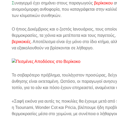
Σ
υναγερμό έχει σημάνει στους παραγωγούς
βερίκοκου
αν
ανομοιόμορφη ανθοφορία, που καταγράφεται στην καλλιέ
των κλιματικών συνθηκών.
Ο ήπιος Δεκέμβριος και ο ζεστός Ιανουάριος, τους οποίο
θερμοκρασίες, τα χιόνια και μετέπειτα και τους παγετούς
βερικοκιές
. Αποτέλεσμα είναι όχι μόνο στο ίδιο κτήμα, αλ
να εξακολουθούν να βρίσκονται σε λήθαργο.
Το σοβαρότερο πρόβλημα, τουλάχιστον προσώρας, δείχνει 
άνθησης είναι εκτεταμένη. Ωστόσο, οι παραγωγοί ανησυχού
τοπίο, για το εάν και πόσο έχουν επηρεαστεί, αναμένεται 
«Σαφή εικόνα για αυτές τις ποικιλίες θα έχουμε μετά απ
η Tsounami, Wonder Cot και Pricia, βλέπουμε ήδη προβλή
θερμοκρασίες μέσα στο χειμώνα, με συνέπεια ο λήθαργο