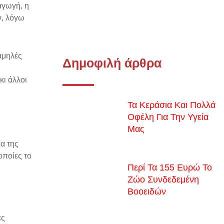
αγωγή, η
ν, λόγω
αμηλές
Δημοφιλή άρθρα
κι άλλοι
Τα Κεράσια Και Πολλά
Οφέλη Για Την Υγεία
Μας
α της
οποίες το
Περί Τα 155 Ευρώ Το
Ζώο Συνδεδεμένη
Βοοειδών
ες