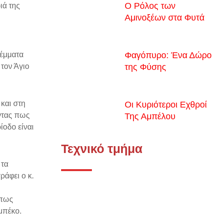
Ο Ρόλος των
ιά της
Αμινοξέων στα Φυτά
Φαγόπυρο: Ένα Δώρο
ρέμματα
της Φύσης
 τον Άγιο
 και στη
Οι Κυριότεροι Εχθροί
οντας πως
Της Αμπέλου
ίοδο είναι
Τεχνικό τμήμα
 τα
ράφει ο κ.
όπως
μπέκο.