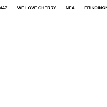
 ΜΑΣ
WE LOVE CHERRY
ΝΕΑ
ΕΠΙΚΟΙΝΩ
ΟΙ ΔΡΑΣΕΙΣ ΜΑΣ
WE LOVE CHERRY
ΝΕΑ
Ε
 Αποδόσεις στο Βερίκοκο 