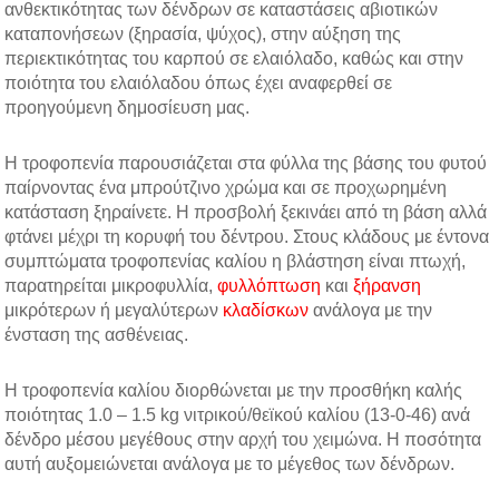
ανθεκτικότητας των δένδρων σε καταστάσεις αβιοτικών
καταπονήσεων (ξηρασία, ψύχος), στην αύξηση της
περιεκτικότητας του καρπού σε ελαιόλαδο, καθώς και στην
ποιότητα του ελαιόλαδου όπως έχει αναφερθεί σε
προηγούμενη δημοσίευση μας.
Η τροφοπενία παρουσιάζεται στα φύλλα της βάσης του φυτού
παίρνοντας ένα μπρούτζινο χρώμα και σε προχωρημένη
κατάσταση ξηραίνετε. Η προσβολή ξεκινάει από τη βάση αλλά
φτάνει μέχρι τη κορυφή του δέντρου. Στους κλάδους με έντονα
συμπτώματα τροφοπενίας καλίου η βλάστηση είναι πτωχή,
παρατηρείται μικροφυλλία,
φυλλόπτωση
και
ξήρανση
μικρότερων ή μεγαλύτερων
κλαδίσκων
ανάλογα με την
ένσταση της ασθένειας.
Η τροφοπενία καλίου διορθώνεται με την προσθήκη καλής
ποιότητας 1.0 – 1.5 kg νιτρικού/θεϊκού καλίου (13-0-46) ανά
δένδρο μέσου μεγέθους στην αρχή του χειμώνα. Η ποσότητα
αυτή αυξομειώνεται ανάλογα με το μέγεθος των δένδρων.