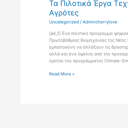
Τα Πιλοτικά Έργα Τεχ
Έργα
Τεχνολογίας
Αγρότες
Βοηθούν
Uncategorized
/
Admincherrylove
τους
Αγρότες
[ad_1] Ένα πιλοτικό πρόγραμμα ψηφια
Πρωτοβάθμιας Βιομηχανίας της Νέας Ν
εμπιστοσύνη να αλλάξουν τις δραστηρ
αλλά και ένα όφελος από την προσαρμ
ηγείται του προγράμματος Climate-Smar
Read More »