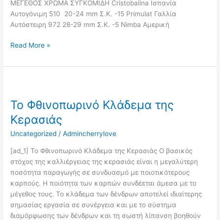
ΜΕΓΕΘΟΣ ΧΡΩΜΑ ΣΥΓΚΟΜΙΔΗ Cristobalina Ισπανία
Αυτογόνιμη 510 20-24 mm Σ.Κ. -15 Primulat Γαλλία
Αυτόστειρη 972 28-29 mm Σ.Κ. -5 Nimba Αμερική
Read More »
Το
Φθινοπωρινό
Το Φθινοπωρινό Κλάδεμα της
Κλάδεμα
της
Κερασιάς
Κερασιάς
Uncategorized
/
Admincherrylove
[ad_1] Το Φθινοπωρινό Κλάδεμα της Κερασιάς Ο βασικός
στόχος της καλλιέργειας της κερασιάς είναι η μεγαλύτερη
ποσότητα παραγωγής σε συνδυασμό με ποιοτικότερους
καρπούς. Η ποιότητα των καρπών συνδέεται άμεσα με το
μέγεθος τους. Το κλάδεμα των δένδρων αποτελεί ιδιαίτερης
σημασίας εργασία σε συνέργεια και με το σύστημα
διαμόρφωσης των δένδρων και τη σωστή λίπανση βοηθούν