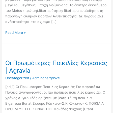
μεγάλου μεγέθους. Εποχή ωρίμανσης: Το δεύτερο δεκαήμερο
του Μαΐου (πρώιμη).Ιδιαιτερότητες: Ιδιαίτερα ευαίσθητη στη
παραγωγή δίδυμων καρπών Ανθεκτικότητα: Δε παρουσιάζει
ανθεκτικότητα στο σχίσιμο […]
Read More »
Οι
Πρωιμότερες
Οι Πρωιμότερες Ποικιλίες Κερασιάς
Ποικιλίες
Κερασιάς
| Agravia
|
Uncategorized
/
Admincherrylove
Agravia
[ad_1] Οι Πρωιμότερες Ποικιλίες Κερασιάς Στο παρακάτω
Πίνακα αναγράφονται οι πιο πρώιμες ποικιλίες κερασιάς. Ο
χρόνος συγκομιδής ορίζεται με βάση +/- τη ποικιλία
Bigarreau Burlat Σκούρο Κόκκινο=Σ.Κ Κόκκινο=Κ. ΠΟΙΚΙΛΙΑ
ΠΡΟΕΛΕΥΣΗ ΕΠΙΚΟΝΙΑΣΤΗΣ Μονάδες Ψύχους (Utah)