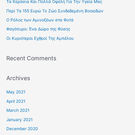
Τα Κεράσια Και Πολλά Οφέλη Για Την Υγεία Μας
h
Περί Τα 155 Ευρώ Το Ζώο Συνδεδεμένη Βοοειδών
f
Ο Ρόλος των Αμινοξέων στα Φυτά
o
Φαγόπυρο: Ένα Δώρο της Φύσης
r
Οι Κυριότεροι Εχθροί Της Αμπέλου
:
Recent Comments
Archives
May 2021
April 2021
March 2021
January 2021
December 2020