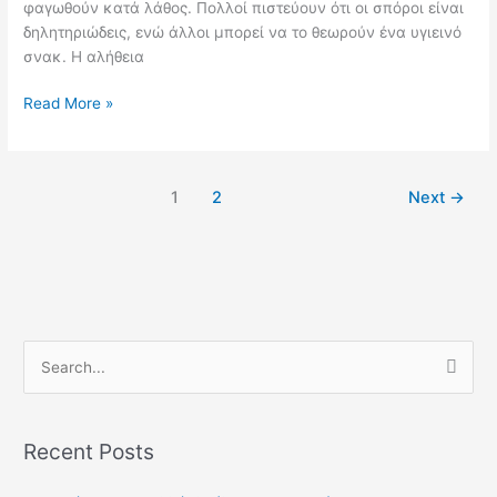
φαγωθούν κατά λάθος. Πολλοί πιστεύουν ότι οι σπόροι είναι
δηλητηριώδεις, ενώ άλλοι μπορεί να το θεωρούν ένα υγιεινό
σνακ. Η αλήθεια
Read More »
1
2
Next
→
S
e
a
Recent Posts
r
c