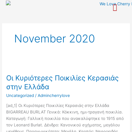
Skip
to
content
November 2020
Οι
Κυριότερες
Οι Κυριότερες Ποικιλίες Κερασιάς
Ποικιλίες
Κερασιάς
στην Ελλάδα
στην
Uncategorized
/
Admincherrylove
Ελλάδα
[ad_1] Οι Κυριότερες Ποικιλίες Κερασιάς στην Ελλάδα
BIGARREAU BURLAT Γενικά: Κόκκινη, ημι-τραγανή ποικιλία.
Καταγωγή: Γαλλική ποικιλία που ανακαλύφτηκε το 1915 από
τον Leonard Burlat. Δένδρο: Κανονικού σχήματος, μεγάλου
μεγέθους. Παραγωγικότητα: Μεγάλη. Καρπός: Νεφροειδής,