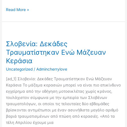
Read More »
Σλοβενία:
Δεκάδες
Σλοβενία: Δεκάδες
Τραυματίστηκαν
Ενώ
Τραυματίστηκαν Ενώ Μάζευαν
Μάζευαν
Κεράσια
Κεράσια
Uncategorized
/
Admincherrylove
[ad_1] Σλοβενία: Δεκάδες Τραυματίστηκαν Ενώ Μάζευαν
Κεράσια Το μάζεμα κερασιών μπορεί να είναι πιο επικίνδυνο
εγχείρημα από την οδήγηση μοτοσικλέτας χωρίς κράνος,
τουλάχιστον σύμφωνα με την εμπειρία των Σλοβένων
τραυματολόγων, οι οποίοι τις τελευταίες δύο εβδομάδες
βρίσκονται αντιμέτωποι με έναν ασυνήθιστα μεγάλο αριθμό
βαριά τραυματισμένων από πτώση από κερασιές. «Από τα
τέλη Απριλίου έχουμε μια