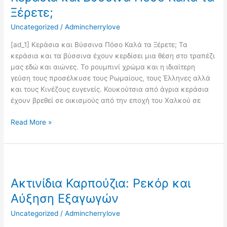
Πόσο
Ξέρετε;
Καλά
Uncategorized
/
Admincherrylove
τα
Ξέρετε;
[ad_1] Κεράσια και Βύσσινα Πόσο Καλά τα Ξέρετε; Τα
κεράσια και τα βύσσινα έχουν κερδίσει μια θέση στο τραπέζι
μας εδώ και αιώνες. Το ρουμπινί χρώμα και η ιδιαίτερη
γεύση τους προσέλκυσε τους Ρωμαίους, τους Έλληνες αλλά
και τους Κινέζους ευγενείς. Κουκούτσια από άγρια κεράσια
έχουν βρεθεί σε οικισμούς από την εποχή του Χαλκού σε
Read More »
Ακτινίδια
Καρπούζια:
Ακτινίδια Καρπούζια: Ρεκόρ και
Ρεκόρ
και
Αύξηση Εξαγωγών
Αύξηση
Uncategorized
/
Admincherrylove
Εξαγωγών