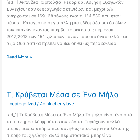
[ad_1] Ακτινίδια Καρπούζια: Ρεκόρ και Αύξηση Εξαγωγών
Συνεχίσθηκαν οι εξαγωγές ακτινιδίων και μέχρι 5/6
ανέρχονται σε 169.168 τόνους έναντι 134.589 που ήταν
πέρυσι. Καταγράφεται για άλλη μια εβδομάδα ρεκόρ όλων
των εποχών έχοντας υπερβεί το ρεκόρ της περιόδου
2017/2018 των 154 χιλιάδων τόνων τόσο σε όγκο αλλά και
αξία Ουσιαστικά πρέπει να θεωρηθεί ως περαιωθείσα
Read More »
Τι
Κρύβεται
Τι Κρύβεται Μέσα σε Ένα Μήλο
Μέσα
σε
Uncategorized
/
Admincherrylove
Ένα
Μήλο
[ad_1] Τι Κρύβεται Μέσα σε Ένα Μήλο Τα μήλα είναι ένα από
τα πιο δημοφιλή φρούτα στον κόσμο. Περιέχουν πολλά
μικρά, μαύρα σπόρια που συνήθως αποφεύγονται λόγω της
πικρής τους γεύσης, αλλά περιστασιακά μπορεί να