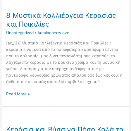
8
Μυστικά
8 Μυστικά Καλλιέργεια Κερασιάς
Καλλιέργεια
Κερασιάς
και Ποικιλίες
και
Uncategorized
/
Admincherrylove
Ποικιλίες
[ad_1] 8 Μυστικά Καλλιέργεια Κερασιάς και Ποικιλίες Η
κερασιά είναι ένα από τα ομορφότερα καρποφόρα δέντρα
που το καλοκαίρι μας δίνει πεντανόστιμους καρπούς, τα
λαχταριστά κεράσια με το κόκκινο χρώμα και τη μοναδική
γεύση. Διάσημη για την υπέροχη ανθοφορία της με
πανέμορφα λουλούδια χρώματος απαλού ροζ έως λευκού, η
άνθιση της κερασιάς αποτελεί σύμβολο ερχομού
Read More »
Κεράσια
και
Κεράσια και Βύσσινα Πόσο Καλά τα
Βύσσινα