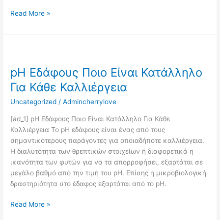
Read More »
pH
Εδάφους
pH Εδάφους Ποιο Είναι Κατάλληλο
Ποιο
Είναι
Για Κάθε Καλλιέργεια
Κατάλληλο
Uncategorized
/
Admincherrylove
Για
Κάθε
[ad_1] pH Εδάφους Ποιο Είναι Κατάλληλο Για Κάθε
Καλλιέργεια
Καλλιέργεια Το pH εδάφους είναι ένας από τους
σημαντικότερους παράγοντες για οποιαδήποτε καλλιέργεια.
Η διαλυτότητα των θρεπτικών στοιχείων ή διαφορετικά η
ικανότητα των φυτών για να τα απορροφήσει, εξαρτάται σε
μεγάλο βαθμό από την τιμή του pH. Επίσης η μικροβιολογική
δραστηριότητα στο έδαφος εξαρτάται από το pH.
Read More »