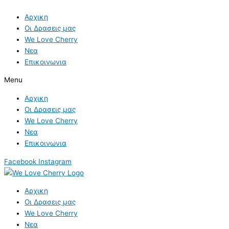
Skip
Φαγόπυρο:
S
to
Ένα
Αρχικη
e
content
Δώρο
Οι Δρασεις μας
a
της
We Love Cherry
r
Φύσης
Νεα
c
Επικοινωνια
h
Menu
f
Αρχικη
o
Οι Δρασεις μας
r
We Love Cherry
:
Νεα
Επικοινωνια
Facebook
Instagram
Αρχικη
Οι Δρασεις μας
We Love Cherry
Νεα