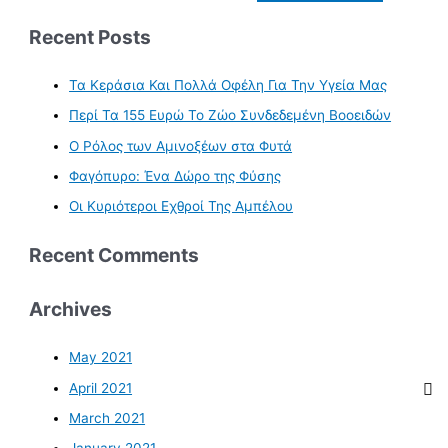
Recent Posts
Τα Κεράσια Και Πολλά Οφέλη Για Την Υγεία Μας
Περί Τα 155 Ευρώ Το Ζώο Συνδεδεμένη Βοοειδών
Ο Ρόλος των Αμινοξέων στα Φυτά
Φαγόπυρο: Ένα Δώρο της Φύσης
Οι Κυριότεροι Εχθροί Της Αμπέλου
Recent Comments
Archives
May 2021
April 2021
March 2021