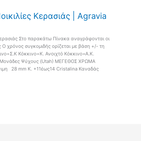
ικιλίες Κερασιάς | Agravia
 Κερασιάς Στο παρακάτω Πίνακα αναγράφονται οι
 Ο χρόνος συγκομιδής ορίζεται με βάση +/- τη
κινο=Σ.Κ Κόκκινο=Κ. Ανοιχτό Κόκκινο=Α.Κ.
 Μονάδες Ψύχους (Utah) ΜΕΓΕΘΟΣ ΧΡΩΜΑ
ιμη 28 mm Κ. +11έως14 Cristalina Καναδάς