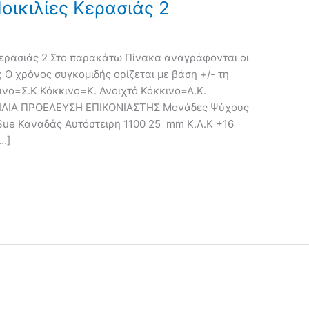
ικιλίες Κερασιάς 2
Κερασιάς 2 Στο παρακάτω Πίνακα αναγράφονται οι
 Ο χρόνος συγκομιδής ορίζεται με βάση +/- τη
κινο=Σ.Κ Κόκκινο=Κ. Ανοιχτό Κόκκινο=Α.Κ.
ΚΙΛΙΑ ΠΡΟΕΛΕΥΣΗ ΕΠΙΚΟΝΙΑΣΤΗΣ Μονάδες Ψύχους
e Καναδάς Αυτόστειρη 1100 25 mm Κ.Λ.Κ +16
…]