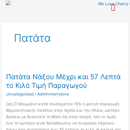
Skip
to
content
Πατάτα
Πατάτα
Νάξου
Πατάτα Νάξου Μέχρι και 57 Λεπτά
Μέχρι
και
το Κιλό Τιμή Παραγωγού
57
Uncategorized
/
Admincherrylove
Λεπτά
το
[ad_1] Μειωμένη κατά τουλάχιστον 15% η φετινή παραγωγή
Κιλό
θερµοκηπιακής πατάτας στην Αχαΐα και την Ηλεία, ωστόσο
Τιμή
βρίσκει µε δυσκολία τη θέση της στην αγορά, όσο οι τιμές
Παραγωγού
που το εµπόριο είναι διατεθειµένο να πληρώσει πέφτουν
πάνω στις αντιστάσεις των 35 λεπτών το κιλό. Η εικόνα της