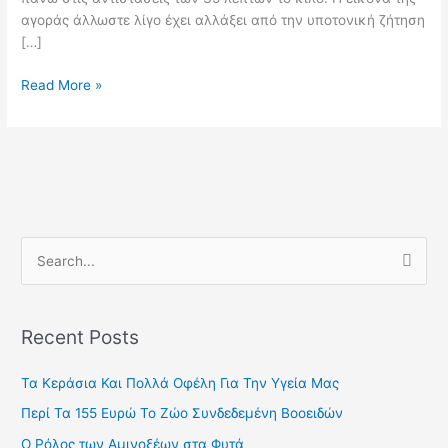
αγοράς άλλωστε λίγο έχει αλλάξει από την υποτονική ζήτηση
[…]
Read More »
S
e
a
Recent Posts
r
c
Τα Κεράσια Και Πολλά Οφέλη Για Την Υγεία Μας
h
Περί Τα 155 Ευρώ Το Ζώο Συνδεδεμένη Βοοειδών
f
Ο Ρόλος των Αμινοξέων στα Φυτά