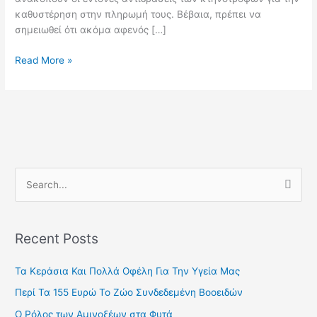
καθυστέρηση στην πληρωµή τους. Βέβαια, πρέπει να
σηµειωθεί ότι ακόµα αφενός […]
Read More »
S
e
a
Recent Posts
r
c
Τα Κεράσια Και Πολλά Οφέλη Για Την Υγεία Μας
h
Περί Τα 155 Ευρώ Το Ζώο Συνδεδεμένη Βοοειδών
f
Ο Ρόλος των Αμινοξέων στα Φυτά