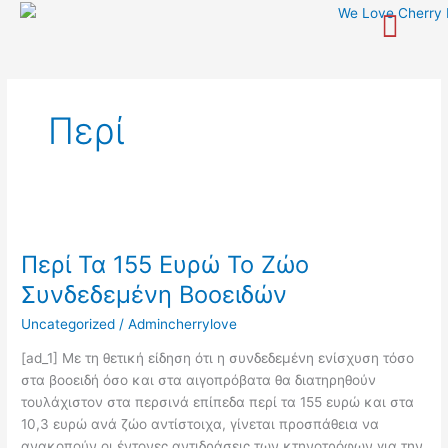
Skip
to
content
Περί
Περί
Τα
Περί Τα 155 Ευρώ Το Ζώο
155
Ευρώ
Συνδεδεμένη Βοοειδών
Το
Uncategorized
/
Admincherrylove
Ζώο
Συνδεδεμένη
[ad_1] Με τη θετική είδηση ότι η συνδεδεµένη ενίσχυση τόσο
Βοοειδών
στα βοοειδή όσο και στα αιγοπρόβατα θα διατηρηθούν
τουλάχιστον στα περσινά επίπεδα περί τα 155 ευρώ και στα
10,3 ευρώ ανά ζώο αντίστοιχα, γίνεται προσπάθεια να
ανακοπούν οι έντονες αντιδράσεις των κτηνοτρόφων για την